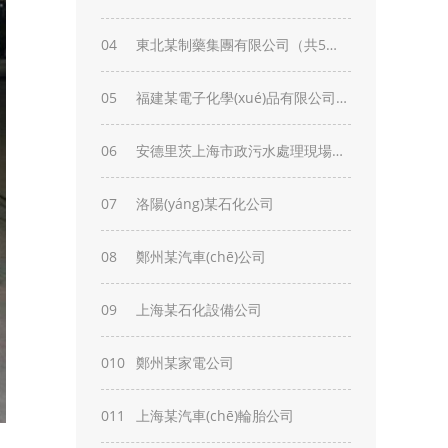
04
東北某制藥集團有限公司（共5
套）
05
福建某電子化學(xué)品有限公司
（不銹鋼材質(zhì)*2套）
06
安德里茨上海市政污水處理現場
(chǎng)（共4套）
07
洛陽(yáng)某石化公司
08
鄭州某汽車(chē)公司
09
上海某石化設備公司
010
鄭州某家電公司
011
上海某汽車(chē)輪胎公司