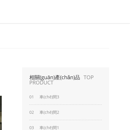
相關(guān)產(chǎn)品
TOP
PRODUCT
01
車(chē)間3
02
車(chē)間2
03
車(chē)間1