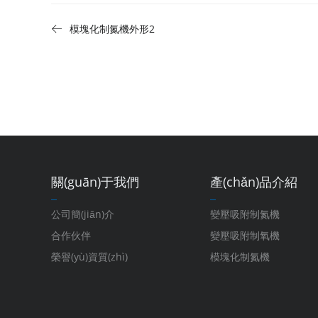
模塊化制氮機外形2
關(guān)于我們
產(chǎn)品介紹
公司簡(jiǎn)介
變壓吸附制氮機
合作伙伴
變壓吸附制氧機
榮譽(yù)資質(zhì)
模塊化制氮機