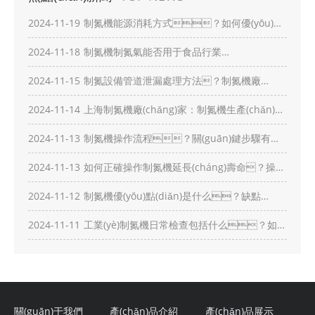
2024-11-19
制氮機能源消耗方式？如何優(yōu)化
提高能效？
2024-11-18
制氮機制氮氣能否用于食品行業
(yè)？應用注意事項？
2024-11-15
制氮設備管道泄漏處理方法？制氮機廠
(chǎng)家介紹安全快速修復措施？
2024-11-14
上海制氮機廠(chǎng)家：制氮機生產(chǎn)高
純度氮氣原理？關(guān)鍵控制因
2024-11-13
制氮機操作流程？關(guān)鍵步驟有哪
素？
些？
2024-11-13
如何正確操作制氮機延長(cháng)壽命？操作
注意事項有哪些？
2024-11-12
制氮機優(yōu)點(diǎn)是什么？缺點
(diǎn)有哪些？
2024-11-11
工業(yè)制氮機日常檢查包括什么？如何
通過(guò)定期檢查確保高效運行？
關(guān)于我們
產(chǎn)品介紹
產(chǎn)品展示