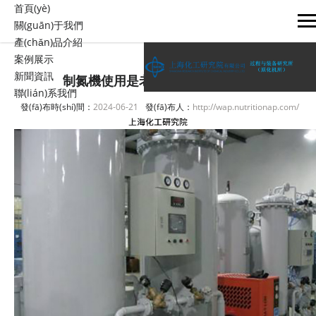
首頁(yè)
關(guān)于我們
產(chǎn)品介紹
案例展示
新聞資訊
制氮機使用是老是噴灰要怎么辦？
聯(lián)系我們
發(fā)布時(shí)間：
2024-06-21
發(fā)布人：
http://wap.nutritionap.com/