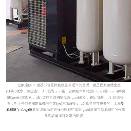
空氣過(guò)濾器不僅是制氮機正常運作的基礎，更是提升整體生產
(chǎn)效率、保證產(chǎn)品質(zhì)量、節約成本和推動(dòng)環(huán)保的
關(guān)鍵因素，因此選擇合適的空氣過(guò)濾器，并定期進(jìn)行維護檢
查，對于任何使用制氮機的企業(yè)來(lái)說(shuō)都是非常重要的，上海
制
氮機廠(chǎng)家
希望能幫助您更好地理解空氣過(guò)濾器在制氮機中的作用
及對設備運行效率的影響。