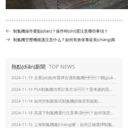
制氮機操作要點(diǎn)？操作時(shí)需注意哪些事項？
制氮機空壓機維護注意什么？如何有效保養延長(cháng)壽
命？
熱點(diǎn)新聞
TOP NEWS
2024-11-19
企業(yè)如何選擇合適制氮機？關(guān)
鍵考慮因素？
2024-11-19
PSA制氮機功率計算方法？需考慮的因
素？
2024-11-18
如何控制膨脹式制氮機的噪音和振動
(dòng)？減少環(huán)境影響措
2024-11-18
高溫下制氮機運行注意事項？如何保證穩
施？
定運行？
2024-11-15
上海制氮機廠(chǎng)家：如何正確選擇制氮機