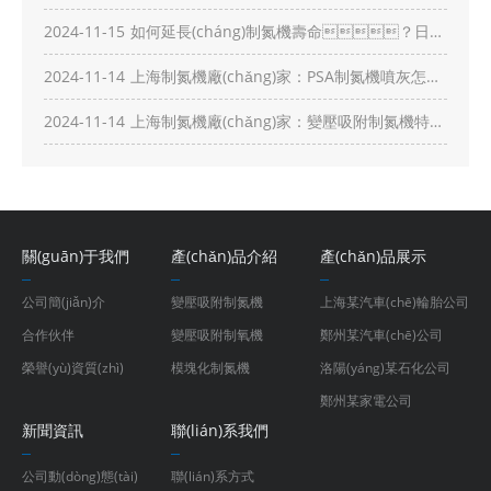
分子篩？選擇時(shí)需考慮哪些關
2024-11-15
如何延長(cháng)制氮機壽命？日常
(guān)鍵因素？
維護注意點(diǎn)？
2024-11-14
上海制氮機廠(chǎng)家：PSA制氮機噴灰怎么
解決？如何預防？
2024-11-14
上海制氮機廠(chǎng)家：變壓吸附制氮機特性
及應用影響？
關(guān)于我們
產(chǎn)品介紹
產(chǎn)品展示
公司簡(jiǎn)介
變壓吸附制氮機
上海某汽車(chē)輪胎公司
合作伙伴
變壓吸附制氧機
鄭州某汽車(chē)公司
榮譽(yù)資質(zhì)
模塊化制氮機
洛陽(yáng)某石化公司
鄭州某家電公司
新聞資訊
聯(lián)系我們
公司動(dòng)態(tài)
聯(lián)系方式