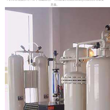
意義。