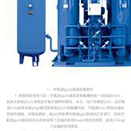
一、空氣過(guò)濾器的重要性
1. 保護系統免受污染：空氣過(guò)濾器是制氮機的第一道防線(xiàn)，
負責去除進(jìn)入系統的空氣中攜帶的塵埃、水分、油污等雜質(zhì)，這些雜
質(zhì)如果未經(jīng)處理直接進(jìn)入制氮機內部，可能會(huì )導致設備內
部組件腐蝕、堵塞或磨損，進(jìn)而影響到整個(gè)系統的正常運行，因此空
氣過(guò)濾器的存在有效保障了設備內部環(huán)境的清潔度，延長(cháng)
了設備的使用壽命。